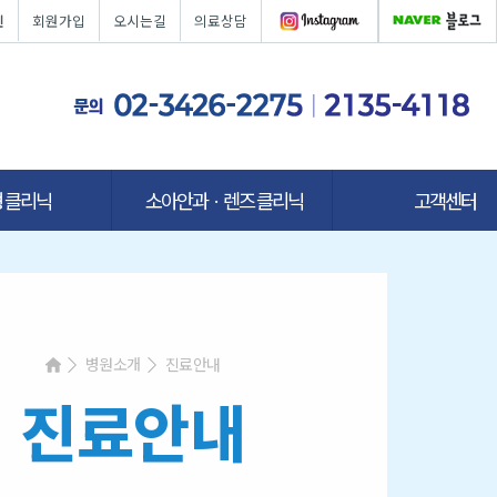
인
회원가입
오시는길
의료상담
 클리닉
소아안과ㆍ렌즈 클리닉
고객센터
병원소개
진료안내
진료안내