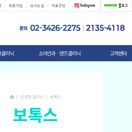
인
회원가입
오시는길
의료상담
 클리닉
소아안과ㆍ렌즈 클리닉
고객센터
안성형 클리닉
보톡스
보톡스