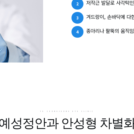
저작근 발달로 사각턱인
겨드랑이, 손바닥에 다
종아리나 팔뚝의 움직임
YE SEONGJEONG EYE CLINIC
예성정안과 안성형 차별