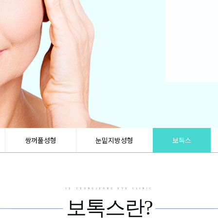
쌍꺼풀성형
눈밑지방성형
보톡스
YE SEONGJEONG EYE CLINIC
보톡스란?