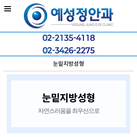
눈밑지방성형
눈밑지방성형
자연스러움을 최우선으로