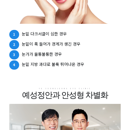
눈밑 다크서클이 심한 경우
눈밑이 푹 들어가 경계가 생긴 경우
눈가가 울퉁불퉁한 경우
눈밑 지방 과다로 불룩 튀어나온 경우
YE SEONGJEONG EYE CLINIC
예성정안과 안성형 차별화