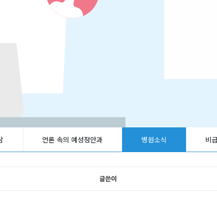
담
언론 속의 예성정안과
병원소식
비
글쓴이