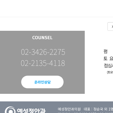
온라인상담
예성정안과의원 대표 : 정순국 외 1명 