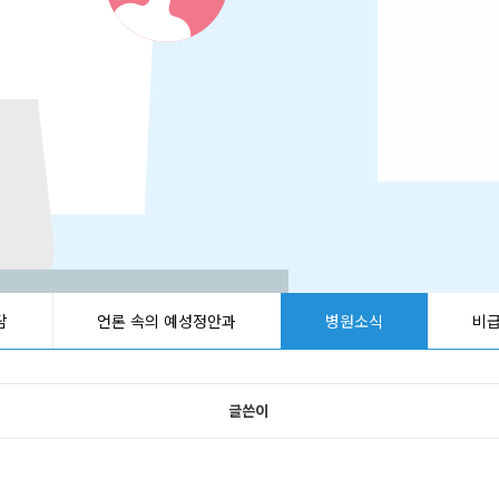
담
언론 속의 예성정안과
병원소식
비
글쓴이