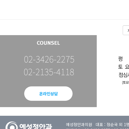
온라인상담
예성정안과의원 대표 : 정순국 외 1명 